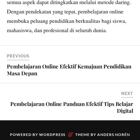
semua aspek dapat ditingkatkan melalui metode daring.
Dengan pendekatan yang tepat, pembelajaran online
membuka peluang pendidikan berkualitas bagi siswa,
mahasiswa, dan profesional di seluruh dunia.
PREVIOUS
Pembelajaran Online Efektif Kemajuan Pendidikan
Masa Depan
NEXT
Pembelajaran Online Panduan Efektif Tips Belajar
Digital
&
POWERED BY
WORDPRESS
THEME BY
ANDERS NORÉN