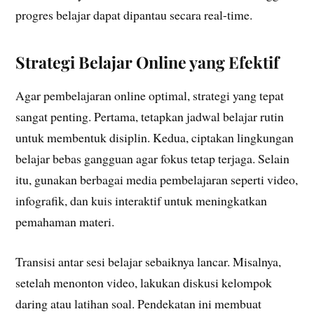
progres belajar dapat dipantau secara real-time.
Strategi Belajar Online yang Efektif
Agar pembelajaran online optimal, strategi yang tepat
sangat penting. Pertama, tetapkan jadwal belajar rutin
untuk membentuk disiplin. Kedua, ciptakan lingkungan
belajar bebas gangguan agar fokus tetap terjaga. Selain
itu, gunakan berbagai media pembelajaran seperti video,
infografik, dan kuis interaktif untuk meningkatkan
pemahaman materi.
Transisi antar sesi belajar sebaiknya lancar. Misalnya,
setelah menonton video, lakukan diskusi kelompok
daring atau latihan soal. Pendekatan ini membuat