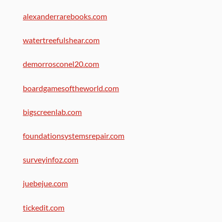
alexanderrarebooks.com
watertreefulshear.com
demorrosconel20.com
boardgamesoftheworld.com
bigscreenlab.com
foundationsystemsrepair.com
surveyinfoz.com
juebejue.com
tickedit.com