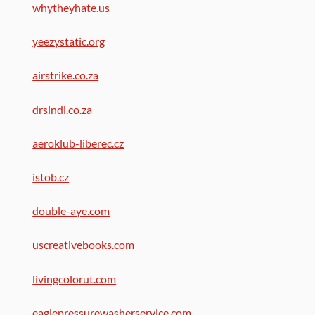
whytheyhate.us
yeezystatic.org
airstrike.co.za
drsindi.co.za
aeroklub-liberec.cz
istob.cz
double-aye.com
uscreativebooks.com
livingcolorut.com
eaglepressurewasherservice.com