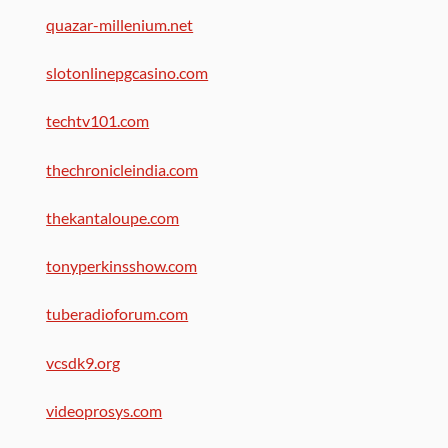
quazar-millenium.net
slotonlinepgcasino.com
techtv101.com
thechronicleindia.com
thekantaloupe.com
tonyperkinsshow.com
tuberadioforum.com
vcsdk9.org
videoprosys.com