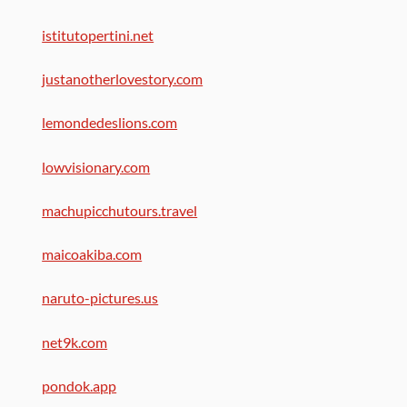
istitutopertini.net
justanotherlovestory.com
lemondedeslions.com
lowvisionary.com
machupicchutours.travel
maicoakiba.com
naruto-pictures.us
net9k.com
pondok.app