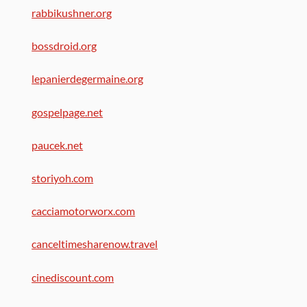
rabbikushner.org
bossdroid.org
lepanierdegermaine.org
gospelpage.net
paucek.net
storiyoh.com
cacciamotorworx.com
canceltimesharenow.travel
cinediscount.com