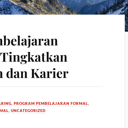
belajaran
t Tingkatkan
 dan Karier
5
ARING
,
PROGRAM PEMBELAJARAN FORMAL
,
RMAL
,
UNCATEGORIZED