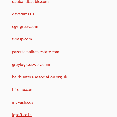
daubandbauble.com
davefilms.us
egy-greek.com
f-1asp.com
gazettemailrealestate.com
greylogic.uswp-admin
heirhunters-association.org.uk
hf-emu.com
inuyasha.us
iqsoft.co.in